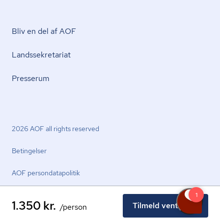
Bliv en del af AOF
Lands­se­kre­ta­ri­at
Presserum
2026 AOF all rights reserved
Betingelser
AOF per­son­da­ta­po­li­tik
1.350 kr.
Tilmeld venteliste
/person
facebook.com
youtube.com
linkedin.com
instagram.com