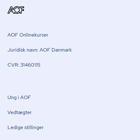
AOF Onlinekurser
Juridisk navn: AOF Danmark
CVR: 31460115
Ung i AOF
Vedtægter
Ledige stillinger