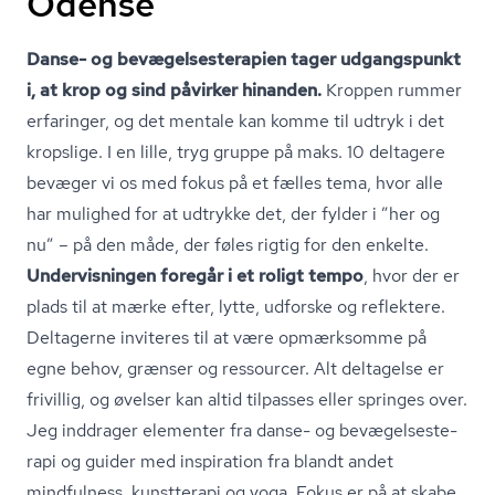
Odense
Danse- og be­væ­gel­ses­te­ra­pi­en tager udgangspunkt
i, at krop og sind påvirker hinanden.
Kroppen rummer
erfaringer, og det mentale kan komme til udtryk i det
kropslige. I en lille, tryg gruppe på maks. 10 deltagere
bevæger vi os med fokus på et fælles tema, hvor alle
har mulighed for at udtrykke det, der fylder i ”her og
nu” – på den måde, der føles rigtig for den enkelte.
Undervisningen foregår i et roligt tempo
, hvor der er
plads til at mærke efter, lytte, udforske og reflektere.
Deltagerne inviteres til at være opmærksomme på
egne behov, grænser og ressourcer. Alt deltagelse er
frivillig, og øvelser kan altid tilpasses eller springes over.
Jeg inddrager elementer fra danse- og be­væ­gel­ses­te­
ra­pi og guider med inspiration fra blandt andet
mindfulness, kunstterapi og yoga. Fokus er på at skabe