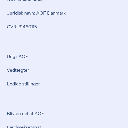
Juridisk navn: AOF Danmark
CVR: 31460115
Ung i AOF
Vedtægter
Ledige stillinger
Bliv en del af AOF
Lands­se­kre­ta­ri­at