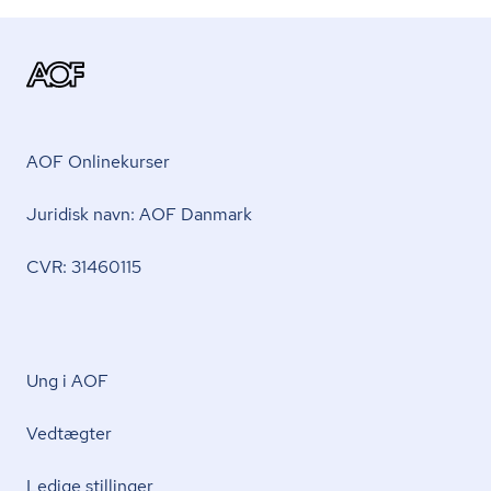
AOF Onlinekurser
Juridisk navn: AOF Danmark
CVR: 31460115
Ung i AOF
Vedtægter
Ledige stillinger