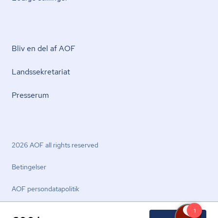
Bliv en del af AOF
Lands­se­kre­ta­ri­at
Presserum
2026 AOF all rights reserved
Betingelser
AOF per­son­da­ta­po­li­tik