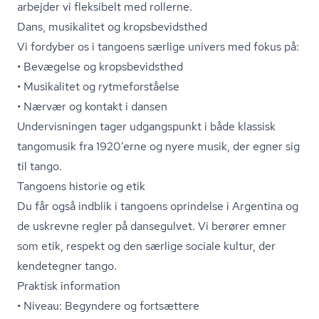
arbejder vi fleksibelt med rollerne.
Dans, musikalitet og kro­ps­be­vidst­hed
Vi fordyber os i tangoens særlige univers med fokus på:
• Bevægelse og kro­ps­be­vidst­hed
• Musikalitet og ryt­me­for­stå­el­se
• Nærvær og kontakt i dansen
Undervisningen tager udgangspunkt i både klassisk
tangomusik fra 1920’erne og nyere musik, der egner sig
til tango.
Tangoens historie og etik
Du får også indblik i tangoens oprindelse i Argentina og
de uskrevne regler på dansegulvet. Vi berører emner
som etik, respekt og den særlige sociale kultur, der
kendetegner tango.
Praktisk information
• Niveau: Begyndere og fortsættere