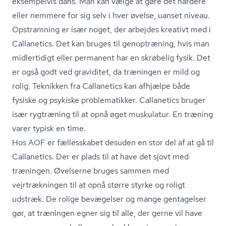
eksempelvis dans. Man kan vælge at gøre det hårdere
eller nemmere for sig selv i hver øvelse, uanset niveau.
Opstramning er især noget, der arbejdes kreativt med i
Callanetics. Det kan bruges til genoptræning, hvis man
midlertidigt eller permanent har en skrøbelig fysik. Det
er også godt ved graviditet, da træningen er mild og
rolig. Teknikken fra Callanetics kan afhjælpe både
fysiske og psykiske problematikker. Callanetics bruger
især rygtræning til at opnå øget muskulatur. En træning
varer typisk en time.
Hos AOF er fællesskabet desuden en stor del af at gå til
Callanetics. Der er plads til at have det sjovt med
træningen. Øvelserne bruges sammen med
vejrtrækningen til at opnå større styrke og roligt
udstræk. De rolige bevægelser og mange gentagelser
gør, at træningen egner sig til alle, der gerne vil have