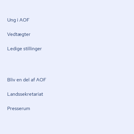
Ung i AOF
Vedtægter
Ledige stillinger
Bliv en del af AOF
Lands­se­kre­ta­ri­at
Presserum