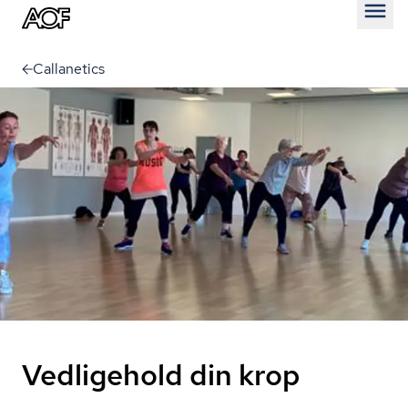
Åben
Callanetics
Vedligehold din krop