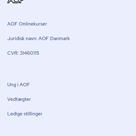
AOF Onlinekurser
Juridisk navn: AOF Danmark
CVR: 31460115
Ung i AOF
Vedtægter
Ledige stillinger