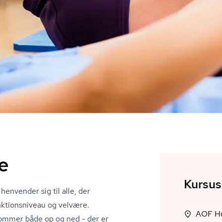
e
Kursus
 henvender sig til alle, der
tions­ni­veau og velvære.
AOF Hun
kommer både op og ned - der er