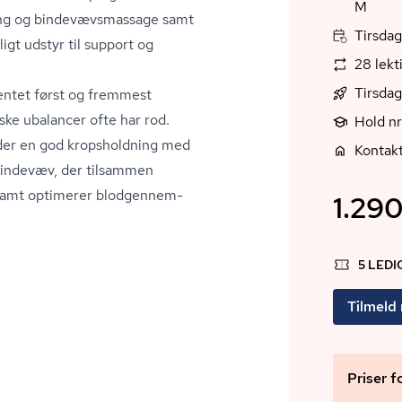
M
ing og bin­de­vævs­mas­sa­ge samt
Tirsdag
igt udstyr til support og
28 lekt
Tirsdag
entet først og fremmest
iske ubalancer ofte har rod.
Hold n
lder en god kropsholdning med
Kontak
t bindevæv, der tilsammen
 samt optimerer blod­gen­nem­
1.290
5 LED
Tilmeld
Priser f