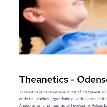
Theanetics - Odens
Theanetics er be­væ­gel­ses­kva­li­tet på højt niveau og
ønsker at bibeholde/genskabe et velfungerende funk­
Åndedrættet er primus motor i øvelserne. Pulsen 