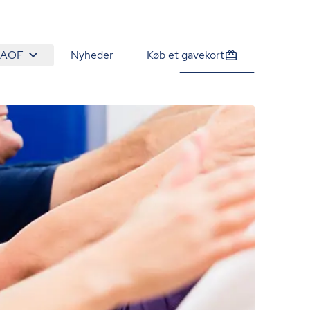
 AOF
Nyheder
Køb et gavekort
1.290 kr.
Tilmeld nu
/person