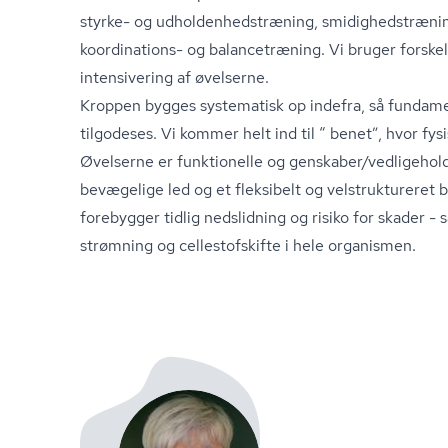
styrke- og ud­hol­den­heds­træ­ning, smi­dig­heds­træ­n
koordinations- og balancetræning. Vi bruger forskell
intensivering af øvelserne.
Kroppen bygges systematisk op indefra, så fundam
tilgodeses. Vi kommer helt ind til “ benet”, hvor fys
Øvelserne er funktionelle og genskaber/vedligeho
bevægelige led og et fleksibelt og vel­struk­tu­re­re
forebygger tidlig nedslidning og risiko for skader -
strøm­ning og cel­le­stof­skif­te i hele organismen.