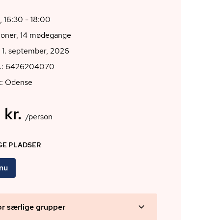
, 16:30 - 18:00
ioner, 14 mødegange
 1. september, 2026
r.: 6426204070
t: Odense
 kr.
/person
IGE PLADSER
 nu
or særlige grupper