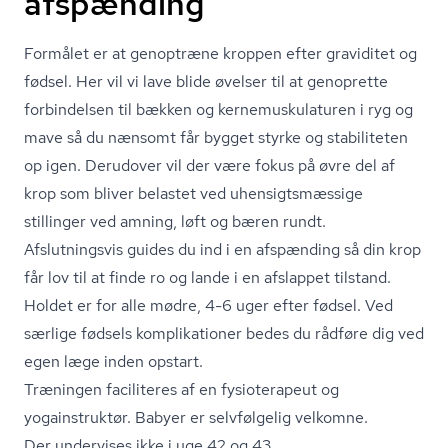
afspænding
Formålet er at genoptræne kroppen efter graviditet og
fødsel. Her vil vi lave blide øvelser til at genoprette
forbindelsen til bækken og ker­nemusku­la­tu­ren i ryg og
mave så du nænsomt får bygget styrke og stabiliteten
op igen. Derudover vil der være fokus på øvre del af
krop som bliver belastet ved uhen­sigts­mæs­si­ge
stillinger ved amning, løft og bæren rundt.
Afslutningsvis guides du ind i en afspænding så din krop
får lov til at finde ro og lande i en afslappet tilstand.
Holdet er for alle mødre, 4-6 uger efter fødsel. Ved
særlige fødsels komplikationer bedes du rådføre dig ved
egen læge inden opstart.
Træningen faciliteres af en fysioterapeut og
yogainstruktør. Babyer er selvfølgelig velkomne.
Der undervises ikke i uge 42 og 43.