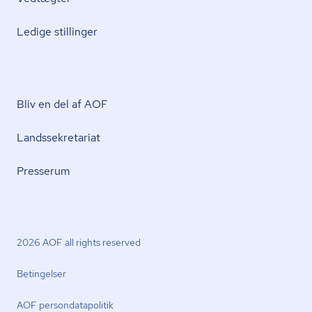
Ledige stillinger
Bliv en del af AOF
Lands­se­kre­ta­ri­at
Presserum
2026 AOF all rights reserved
Betingelser
AOF per­son­da­ta­po­li­tik