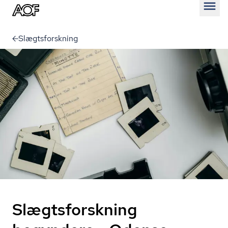
Åben
Slægtsforskning
Slægtsforskning