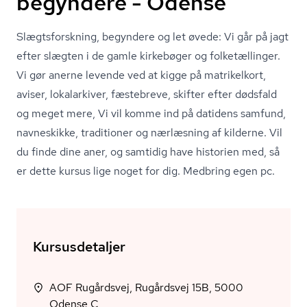
begyndere - Odense
Slægts­forsk­ning, begyndere og let øvede: Vi går på jagt
efter slægten i de gamle kirkebøger og folketællinger.
Vi gør anerne levende ved at kigge på matrikelkort,
aviser, lokalarkiver, fæstebreve, skifter efter dødsfald
og meget mere, Vi vil komme ind på datidens samfund,
navneskikke, traditioner og nærlæsning af kilderne. Vil
du finde dine aner, og samtidig have historien med, så
er dette kursus lige noget for dig. Medbring egen pc.
Kursusdetaljer
AOF Rugårdsvej, Rugårdsvej 15B, 5000
Odense C