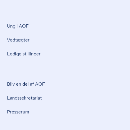
Ung i AOF
Vedtægter
Ledige stillinger
Bliv en del af AOF
Lands­se­kre­ta­ri­at
Presserum