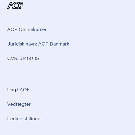
AOF Onlinekurser
Juridisk navn: AOF Danmark
CVR: 31460115
Ung i AOF
Vedtægter
Ledige stillinger