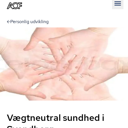
Åben
Personlig udvikling
Vægtneutral sundhed i