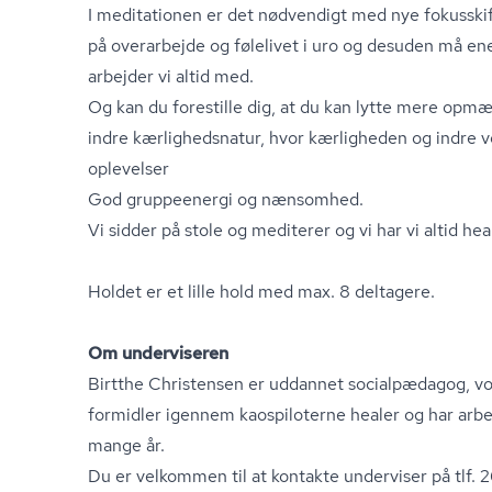
I meditationen er det nødvendigt med nye fokusskifter
på overarbejde og følelivet i uro og desuden må en
arbejder vi altid med.
Og kan du forestille dig, at du kan lytte mere opmæ
indre kær­lig­heds­na­tur, hvor kærligheden og indre v
oplevelser
God gruppeenergi og nænsomhed.
Vi sidder på stole og mediterer og vi har vi altid heal
Holdet er et lille hold med max. 8 deltagere.
Om underviseren
Birtthe Christensen er uddannet socialpædagog, vok­se
for­mid­ler igennem kaospiloterne healer og har a
mange år.
Du er velkommen til at kontakte underviser på tlf. 