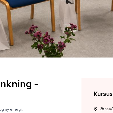
nkning -
Kursus
og ny energi.