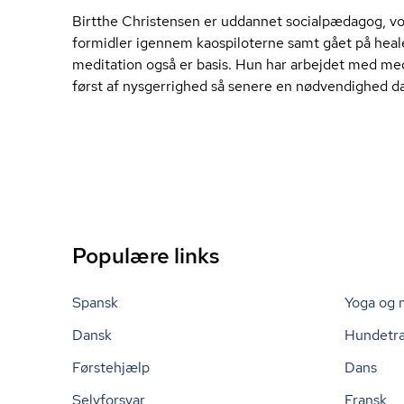
Birtthe Christensen er uddannet socialpædagog, vok­se
for­mid­ler igennem kaospiloterne samt gået på heal
meditation også er basis. Hun har arbejdet med me
først af nysgerrighed så senere en nødvendighed da j
Populære links
Spansk
Yoga og 
Dansk
Hundetr
Førstehjælp
Dans
Selvforsvar
Fransk