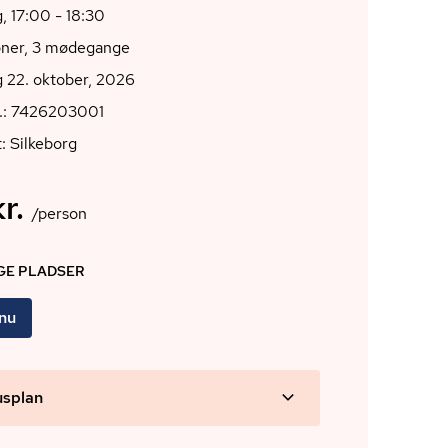
, 17:00 - 18:30
oner, 3 mødegange
 22. oktober, 2026
r.: 7426203001
: Silkeborg
r.
/person
IGE PLADSER
 nu
usplan