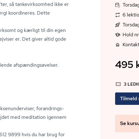
, så tan­ke­virk­som­hed ikke er
Torsdag
ergi koordineres. Dette
6 lekti
Torsdag
rksomt og kærligt til din egen
Hold n
ejviser er. Det giver altid gode
Kontakt
495 k
ende af­spæn­dings­ø­vel­ser.
3 LED
Tilmeld
­nun­der­vi­ser, for­an­drings­
rbejdet med meditation igennem
Se kurs
2612 9899 hvis du har brug for