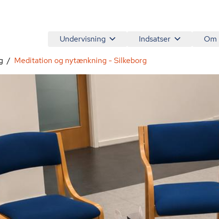
Undervisning
Indsatser
Om
g
Meditation og nytænkning - Silkeborg