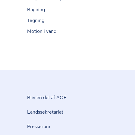
Bagning
Tegning
Motion i vand
Bliv en del af AOF
Lands­se­kre­ta­ri­at
Presserum