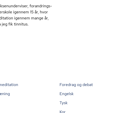
­nun­der­vi­ser, for­an­drings­
erskole igennem 15 år, hvor
ditation igennem mange år,
eg fik tinnitus.
meditation
Foredrag og debat
æning
Engelsk
Tysk
Kor