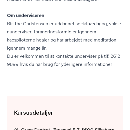
Om underviseren
Birtthe Christensen er uddannet socialpædagog, vok­se­
nun­der­vi­ser, for­an­drings­for­mid­ler igennem
kaospiloterne healer og har arbejdet med meditation
igennem mange år.
Du er velkommen til at kontakte underviser på tlf. 2612
9899 hvis du har brug for yderligere informationer
Kursusdetaljer
ØrnsøCentret, Ørnsøvej 5-7, 8600 Silkeborg