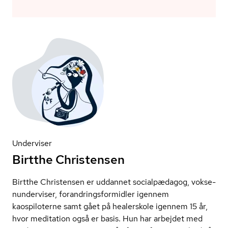
Underviser
Birtthe Christensen
Birtthe Christensen er uddannet socialpædagog, vok­se­
nun­der­vi­ser, for­an­drings­for­mid­ler igennem
kaospiloterne samt gået på healerskole igennem 15 år,
hvor meditation også er basis. Hun har arbejdet med