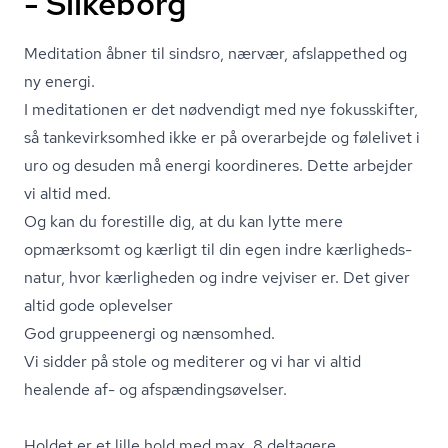
- Silkeborg
Meditation åbner til sindsro, nærvær, afslappethed og
ny energi.
I meditationen er det nødvendigt med nye fokusskifter,
så tan­ke­virk­som­hed ikke er på overarbejde og følelivet i
uro og desuden må energi koordineres. Dette arbejder
vi altid med.
Og kan du forestille dig, at du kan lytte mere
opmærksomt og kærligt til din egen indre kær­lig­heds­
na­tur, hvor kærligheden og indre vejviser er. Det giver
altid gode oplevelser
God gruppeenergi og nænsomhed.
Vi sidder på stole og mediterer og vi har vi altid
healende af- og af­spæn­dings­ø­vel­ser.
Holdet er et lille hold med max. 8 deltagere.