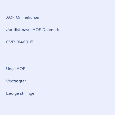
AOF Onlinekurser
Juridisk navn: AOF Danmark
CVR: 31460115
Ung i AOF
Vedtægter
Ledige stillinger