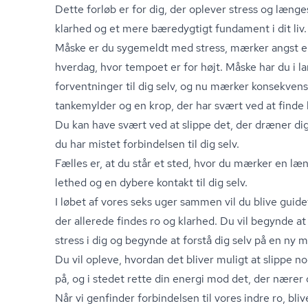
Dette forløb er for dig, der oplever stress og længes 
klarhed og et mere bæredygtigt fundament i dit liv.
Måske er du sygemeldt med stress, mærker angst ell
hverdag, hvor tempoet er for højt. Måske har du i la
forventninger til dig selv, og nu mærker konsekven
tankemylder og en krop, der har svært ved at finde 
Du kan have svært ved at slippe det, der dræner di
du har mistet forbindelsen til dig selv.
Fælles er, at du står et sted, hvor du mærker en læ
lethed og en dybere kontakt til dig selv.
I løbet af vores seks uger sammen vil du blive guidet 
der allerede findes ro og klarhed. Du vil begynde at
stress i dig og begynde at forstå dig selv på en ny 
Du vil opleve, hvordan det bliver muligt at slippe n
på, og i stedet rette din energi mod det, der nærer 
Når vi genfinder forbindelsen til vores indre ro, bli