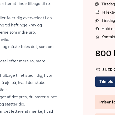
efter at finde tilbage til ro,
Tirsdag
14 lekt
er føler dig overvældet i en
Tirsdag
ng tid haft høje krav og
Hold nr
serne som indre uro,
Kontakt
hvile.
g, og måske føles det, som om
800 k
ngsel efter mere ro, mere
5 LED
tilbage til et sted i dig, hvor
Tilmeld
 få øje på, hvad der skaber
måde.
oget af det pres, du bærer rundt
Priser f
og støtter dig.
ver det lettere at mærke, hvad