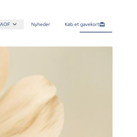
 AOF
Nyheder
Køb et gavekort
800 kr.
Tilmeld nu
/person