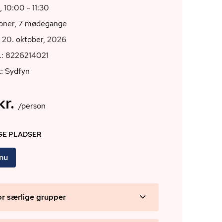
, 10:00 - 11:30
ioner, 7 mødegange
 20. oktober, 2026
.: 8226214021
: Sydfyn
r.
/person
IGE PLADSER
 nu
or særlige grupper