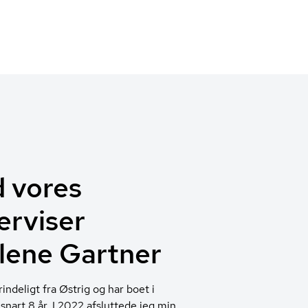
 vores
erviser
lene Gartner
indeligt fra Østrig og har boet i
snart 8 år. I 2022 afsluttede jeg min