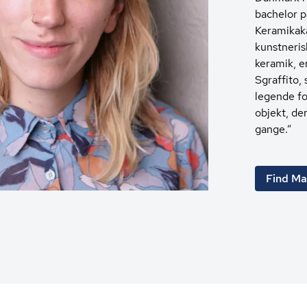
bachelor 
Keramikak
kunstneris
keramik, e
Sgraffito, 
legende fo
objekt, der
gange.”
Find Ma