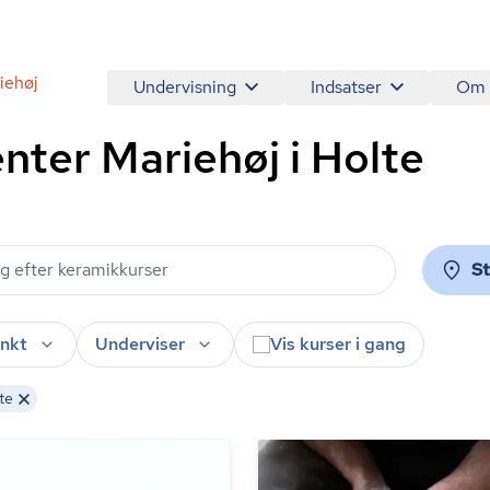
iehøj
Undervisning
Indsatser
Om
nter Mariehøj i Holte
S
nkt
Underviser
Vis kurser i gang
olte