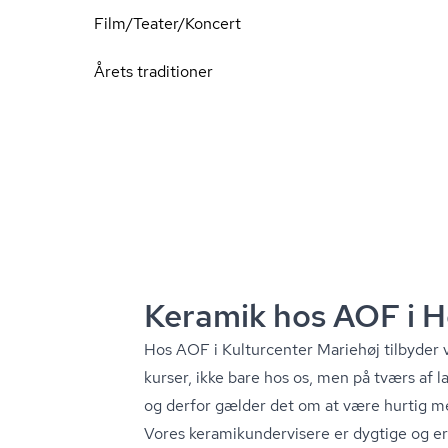
Film/Teater/Koncert
Årets traditioner
Keramik hos AOF i H
Hos AOF i Kulturcenter Mariehøj tilbyder vi
kurser, ikke bare hos os, men på tværs af 
og derfor gælder det om at være hurtig med 
Vores ke­ra­mi­kun­der­vi­se­re er dygtige og