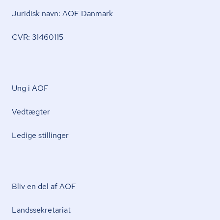
Juridisk navn: AOF Danmark
CVR: 31460115
Ung i AOF
Vedtægter
Ledige stillinger
Bliv en del af AOF
Lands­se­kre­ta­ri­at