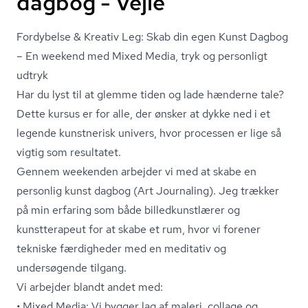
dagbog - Vejle
Fordybelse & Kreativ Leg: Skab din egen Kunst Dagbog
– En weekend med Mixed Media, tryk og personligt
udtryk
Har du lyst til at glemme tiden og lade hænderne tale?
Dette kursus er for alle, der ønsker at dykke ned i et
legende kunstnerisk univers, hvor processen er lige så
vigtig som resultatet.
Gennem weekenden arbejder vi med at skabe en
personlig kunst dagbog (Art Journaling). Jeg trækker
på min erfaring som både bil­led­kunst­læ­rer og
kunstterapeut for at skabe et rum, hvor vi forener
tekniske færdigheder med en meditativ og
undersøgende tilgang.
Vi arbejder blandt andet med:
• Mixed Media: Vi bygger lag af maleri, collage og