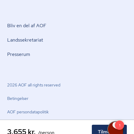
Bliv en del af AOF
Lands­se­kre­ta­ri­at
Presserum
2026 AOF all rights reserved
Betingelser
AOF per­son­da­ta­po­li­tik
3.655 kr.
Tilmeld nu
/person