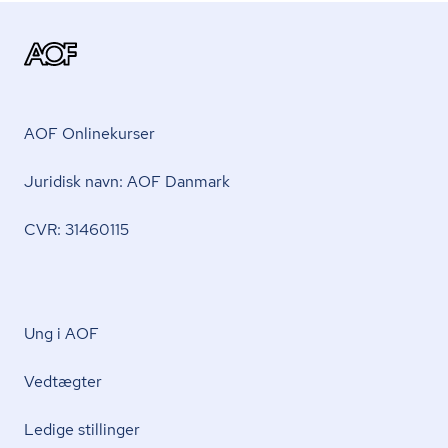
AOF Onlinekurser
Juridisk navn: AOF Danmark
CVR: 31460115
Ung i AOF
Vedtægter
Ledige stillinger