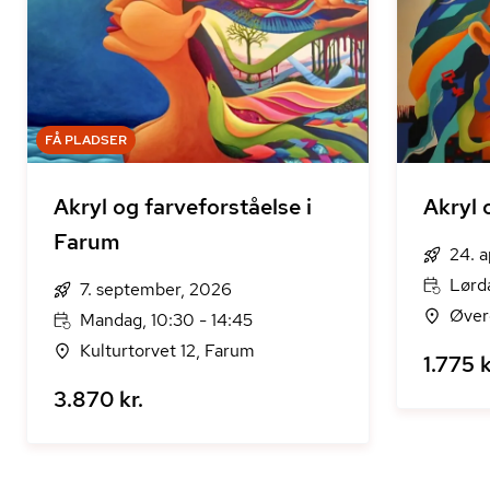
FÅ PLADSER
Akryl og farveforståelse i
Akryl 
Farum
24. a
Lørda
7. september, 2026
Øver
Mandag, 10:30 - 14:45
Kulturtorvet 12, Farum
1.775 k
3.870 kr.