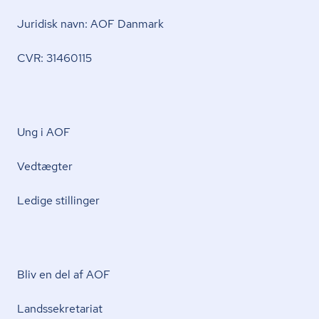
Juridisk navn: AOF Danmark
CVR: 31460115
Ung i AOF
Vedtægter
Ledige stillinger
Bliv en del af AOF
Lands­se­kre­ta­ri­at