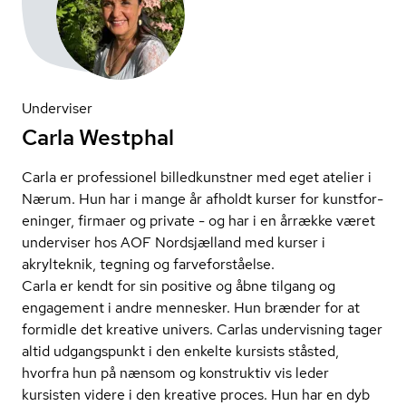
Underviser
Carla Westphal
Carla er professionel billedkunstner med eget atelier i
Nærum. Hun har i mange år afholdt kurser for kunst­for­
e­nin­ger, firmaer og private - og har i en årrække været
underviser hos AOF Nordsjælland med kurser i
akrylteknik, tegning og far­ve­for­stå­el­se.
Carla er kendt for sin positive og åbne tilgang og
engagement i andre mennesker. Hun brænder for at
formidle det kreative univers. Carlas undervisning tager
altid udgangspunkt i den enkelte kursists ståsted,
hvorfra hun på nænsom og konstruktiv vis leder
kursisten videre i den kreative proces. Hun har en dyb