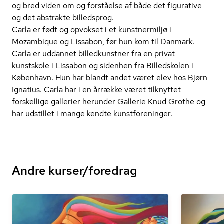
og bred viden om og forståelse af både det figurative
og det abstrakte billedsprog.
Carla er født og opvokset i et kunstnermiljø i
Mozambique og Lissabon, før hun kom til Danmark.
Carla er uddannet billedkunstner fra en privat
kunstskole i Lissabon og sidenhen fra Billedskolen i
København. Hun har blandt andet været elev hos Bjørn
Ignatius. Carla har i en årrække været tilknyttet
forskellige gallerier herunder Gallerie Knud Grothe og
har udstillet i mange kendte kunst­for­e­nin­ger.
Andre kurser/foredrag