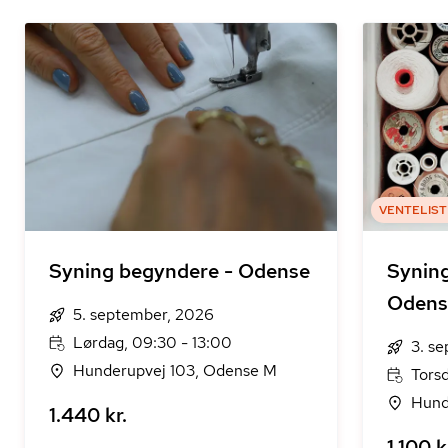
VENTELIST
Syning begyndere - Odense
Syning
Odens
5. september, 2026
Lørdag, 09:30 - 13:00
3. s
Hunderupvej 103, Odense M
Torsd
Hund
1.440 kr.
1.100 k