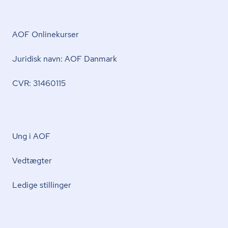
AOF Onlinekurser
Juridisk navn: AOF Danmark
CVR: 31460115
Ung i AOF
Vedtægter
Ledige stillinger