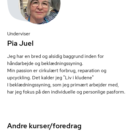
Underviser
Pia Juel
Jeg har en bred og alsidig baggrund inden for
håndarbejde og be­klæd­nings­sy­ning.
Min passion er cirkulært forbrug, reparation og
upcyckling. Det kalder jeg "Liv i kludene"
I be­klæd­nings­sy­ning, som jeg primært arbejder med,
har jeg fokus på den individuelle og personlige pasform.
Andre kurser/foredrag