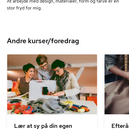
At arbejde med design, materialer, form og farve er en
stor fryd for mig.
Andre kurser/foredrag
Lær at sy på din egen
Efterå