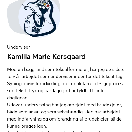
Underviser
Kamilla Marie Korsgaard
Med en baggrund som tekstil­for­mid­ler, har jeg de sidste
tolv år arbejdet som underviser indenfor det tekstil fag.
Syning, møn­ster­ud­vik­ling, materialelære, de­sign­pro­ces­
ser, tekstiltryk og pædagogik har fyldt alt i min
dagligdag.
Udover undervisning har jeg arbejdet med brudekjoler,
både som ansat og som selvstændig. Jeg har arbejdet
med indfarvning og omforandring af brudekjoler, så de
kunne bruges igen.