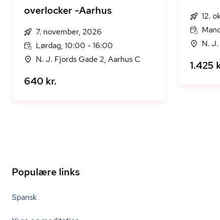
overlocker -Aarhus
12. o
Mand
7. november, 2026
N. J.
Lørdag, 10:00 - 16:00
N. J. Fjords Gade 2, Aarhus C
1.425 k
640 kr.
Populære links
Spansk