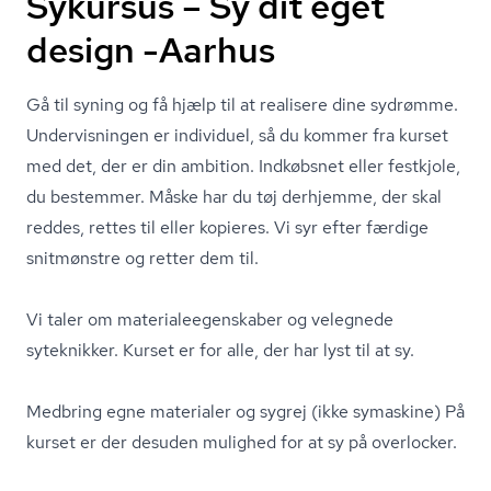
Sykursus – Sy dit eget
design -Aarhus
Gå til syning og få hjælp til at realisere dine sydrømme.
Undervisningen er individuel, så du kommer fra kurset
med det, der er din ambition. Indkøbsnet eller festkjole,
du bestemmer. Måske har du tøj derhjemme, der skal
reddes, rettes til eller kopieres. Vi syr efter færdige
snitmønstre og retter dem til.
Vi taler om ma­te­ri­a­le­e­gen­ska­ber og velegnede
syteknikker. Kurset er for alle, der har lyst til at sy.
Medbring egne materialer og sygrej (ikke symaskine) På
kurset er der desuden mulighed for at sy på overlocker.