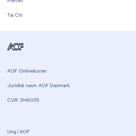
Pileflet
Tai Chi
AOF Onlinekurser
Juridisk navn: AOF Danmark
CVR: 31460115
Ung i AOF