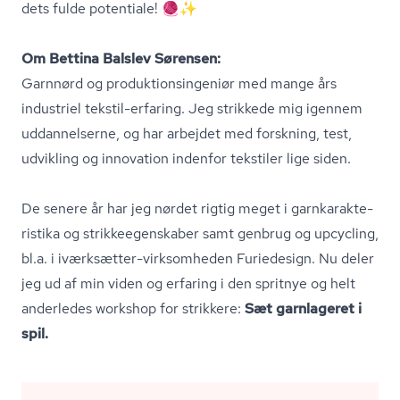
dets fulde potentiale! 🧶✨
Om Bettina Balslev Sørensen:
Garnnørd og pro­duk­tions­in­ge­ni­ør med mange års
industriel tekstil-erfaring. Jeg strikkede mig igennem
uddannelserne, og har arbejdet med forskning, test,
udvikling og innovation indenfor tekstiler lige siden.
De senere år har jeg nørdet rigtig meget i gar­nka­rak­te­
ri­sti­ka og strik­ke­e­gen­ska­ber samt genbrug og upcycling,
bl.a. i iværksætter-virksomheden Furiedesign. Nu deler
jeg ud af min viden og erfaring i den spritnye og helt
anderledes workshop for strikkere:
Sæt garnlageret i
spil.