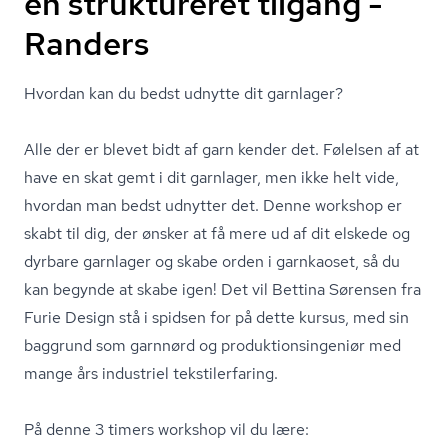
en struktureret tilgang -
Randers
Hvordan kan du bedst udnytte dit garnlager?
Alle der er blevet bidt af garn kender det. Følelsen af at
have en skat gemt i dit garnlager, men ikke helt vide,
hvordan man bedst udnytter det. Denne workshop er
skabt til dig, der ønsker at få mere ud af dit elskede og
dyrbare garnlager og skabe orden i garnkaoset, så du
kan begynde at skabe igen! Det vil Bettina Sørensen fra
Furie Design stå i spidsen for på dette kursus, med sin
baggrund som garnnørd og pro­duk­tions­in­ge­ni­ør med
mange års industriel teksti­ler­fa­ring.
På denne 3 timers workshop vil du lære: