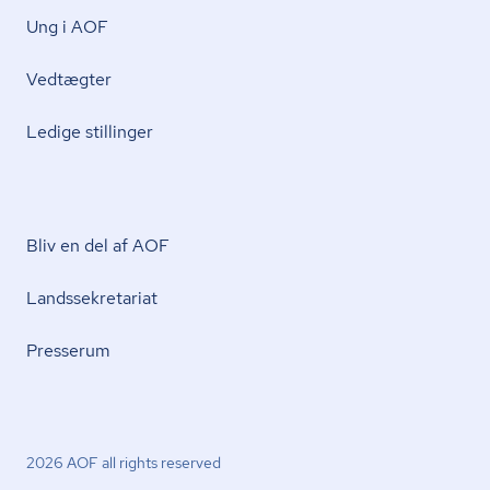
Ung i AOF
Vedtægter
Ledige stillinger
Bliv en del af AOF
Lands­se­kre­ta­ri­at
Presserum
2026 AOF all rights reserved