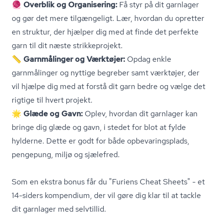
🧶
Overblik og Organisering:
Få styr på dit garnlager
og gør det mere tilgængeligt. Lær, hvordan du opretter
en struktur, der hjælper dig med at finde det perfekte
garn til dit næste strikkeprojekt.
📏
Garnmålinger og Værktøjer:
Opdag enkle
garnmålinger og nyttige begreber samt værktøjer, der
vil hjælpe dig med at forstå dit garn bedre og vælge det
rigtige til hvert projekt.
🌟
Glæde og Gavn:
Oplev, hvordan dit garnlager kan
bringe dig glæde og gavn, i stedet for blot at fylde
hylderne. Dette er godt for både op­be­va­rings­plads,
pengepung, miljø og sjælefred.
Som en ekstra bonus får du "Furiens Cheat Sheets" - et
14-siders kompendium, der vil gøre dig klar til at tackle
dit garnlager med selvtillid.