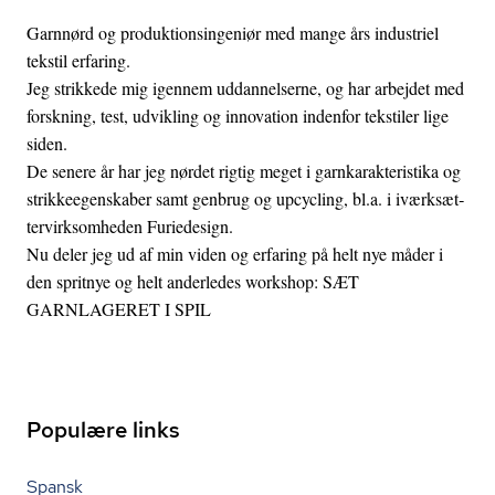
Garnnørd og pro­duk­tions­in­ge­ni­ør med mange års industriel
tekstil erfaring.
Jeg strikkede mig igennem uddannelserne, og har arbejdet med
forskning, test, udvikling og innovation indenfor tekstiler lige
siden.
De senere år har jeg nørdet rigtig meget i gar­nka­rak­te­ri­sti­ka og
strik­ke­e­gen­ska­ber samt genbrug og upcycling, bl.a. i iværk­sæt­
ter­virk­som­he­den Furiedesign.
Nu deler jeg ud af min viden og erfaring på helt nye måder i
den spritnye og helt anderledes workshop: SÆT
GARNLAGERET I SPIL
Populære links
Spansk