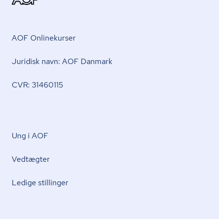
AOF Onlinekurser
Juridisk navn: AOF Danmark
CVR: 31460115
Ung i AOF
Vedtægter
Ledige stillinger