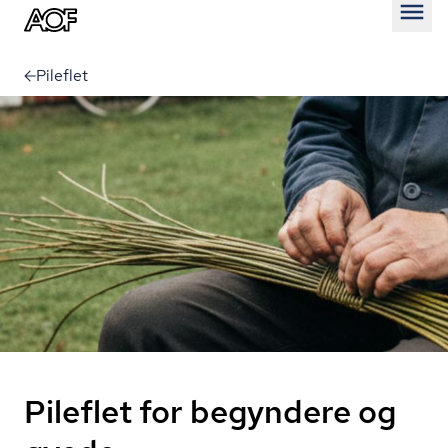
Åben
Pileflet
Pileflet for begyndere og