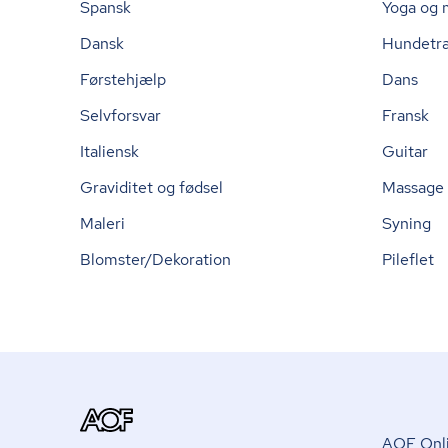
Spansk
Yoga og 
Dansk
Hundetr
Førstehjælp
Dans
Selvforsvar
Fransk
Italiensk
Guitar
Graviditet og fødsel
Massage
Maleri
Syning
Blomster/Dekoration
Pileflet
AOF Onli