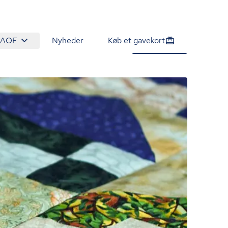
 AOF
Nyheder
Køb et gavekort
1.200 kr.
Tilmeld nu
/person