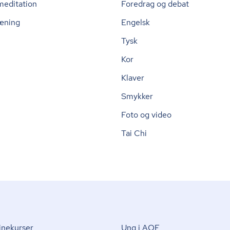
meditation
Foredrag og debat
æning
Engelsk
Tysk
Kor
Klaver
Smykker
Foto og video
Tai Chi
nekurser
Ung i AOF