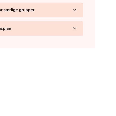
or særlige grupper
usplan