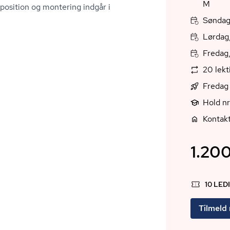
M
mposition og montering indgår i
Søndag,
Lørdag,
Fredag,
20 lek
Fredag 
Hold n
Kontak
1.200
10 LED
Tilmeld