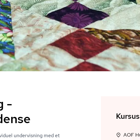
g -
dense
Kursus
AOF Hun
ividuel undervisning med et