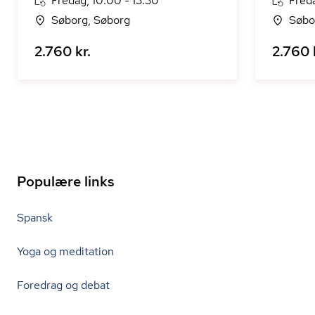
Fredag, 10:00 - 13:30
Freda
Søborg, Søborg
Søbo
2.760 kr.
2.760 
Populære links
Spansk
Yoga og meditation
Foredrag og debat