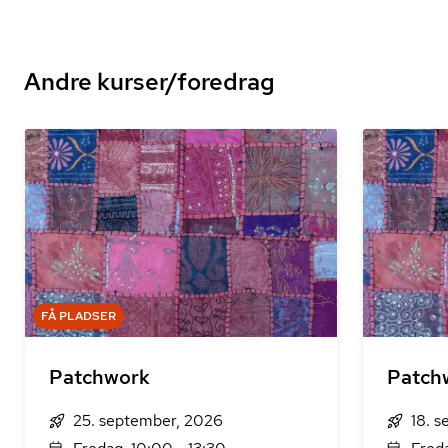
Andre kurser/foredrag
FÅ PLADSER
Patchwork
Patch
25. september, 2026
18. 