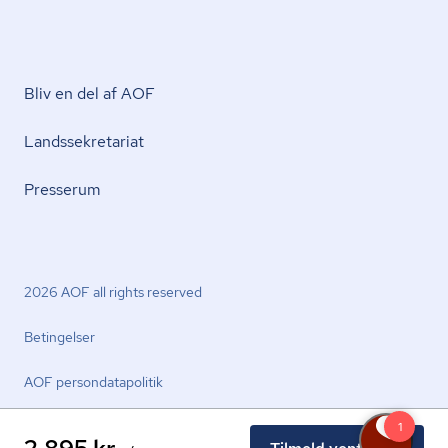
Bliv en del af AOF
Lands­se­kre­ta­ri­at
Presserum
2026 AOF all rights reserved
Betingelser
AOF per­son­da­ta­po­li­tik