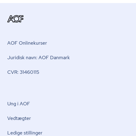
AOF Onlinekurser
Juridisk navn: AOF Danmark
CVR: 31460115
Ung i AOF
Vedtægter
Ledige stillinger