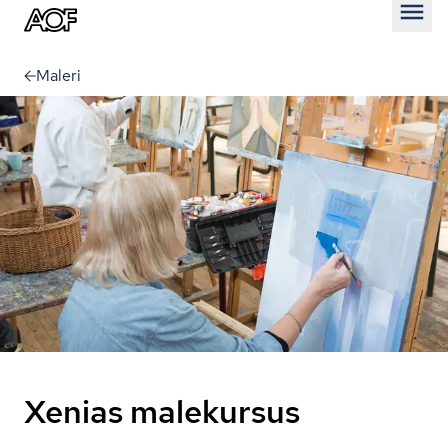
Åben
Maleri
Xenias malekursus