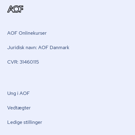
AOF Onlinekurser
Juridisk navn: AOF Danmark
CVR: 31460115
Ung i AOF
Vedtægter
Ledige stillinger