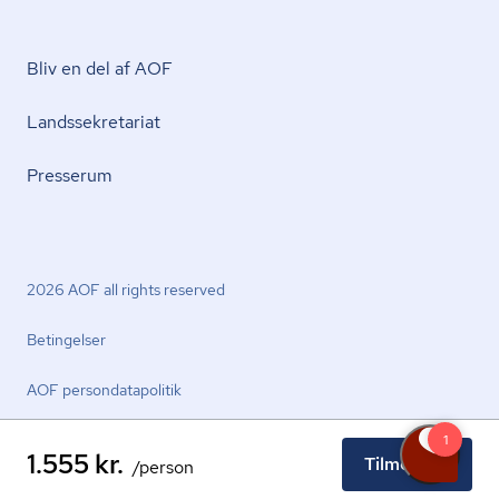
Bliv en del af AOF
Lands­se­kre­ta­ri­at
Presserum
2026 AOF all rights reserved
Betingelser
AOF per­son­da­ta­po­li­tik
1.555 kr.
Tilmeld nu
/person
facebook.com
youtube.com
linkedin.com
instagram.com