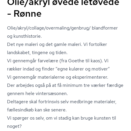
Olie/akryl øvede letøvede
- Rønne
Olie/akryl/collage/overmaling/genbrug/ blandformer
og kunsthistorie.
Det nye maleri og det gamle maleri. Vi fortolker
landskabet, tingene og tiden.
Vi gennemgår farvelære (fra Goethe til kaos). Vi
rækker indad og finder ”egne kulører og motiver”
Vi gennemgår materialerne og eks­pe­ri­men­te­rer.
Der arbejdes også på at få minimum tre værker færdige
gennem hele vintersæsonen.
Deltagere skal fortrinsvis selv medbringe materialer,
fællesindkøb kan ske senere.
Vi spørger os selv, om vi stadig kan bruge kunsten til
noget?