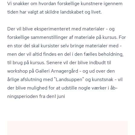
Vi snakker om hvordan forskellige kunstnere igennem
tiden har valgt at skildre landskabet og livet.
Der vil blive eks­pe­ri­men­te­ret med materialer - og
forskellige sam­men­stil­lin­ger af materiale på kursus. For
en stor del skal kursister selv bringe materialer med -
men der vil altid findes en del i den fælles beholdning,
til brug på kursus. Senere vil der blive indbudt til
workshop på Galleri Arnagergård - og ud over den
årlige afslutning med "Landsuppen" og kunstsnak - vil
der blive mulighed for at udstille nogle værker i åb­
nings­pe­ri­o­den fra den1 juni