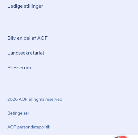
Ledige stillinger
Bliv en del af AOF
Lands­se­kre­ta­ri­at
Presserum
2026 AOF all rights reserved
Betingelser
AOF per­son­da­ta­po­li­tik