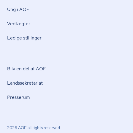
Ung i AOF
Vedtægter
Ledige stillinger
Bliv en del af AOF
Lands­se­kre­ta­ri­at
Presserum
2026 AOF all rights reserved