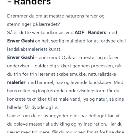
- Randers
Drømmer du om at mestre naturens farver og
stemninger på lærredet?
Så er dette weekendkursus ved
AOF
i
Randers
med
Enver Gashi
en helt særlig mulighed for at fordybe dig i
land­skabs­ma­le­ri­ets kunst.
Enver Gashi
– anerkendt Qvik-art-mester og erfaren
underviser – guider dig sikkert gennem processen, når
du trin for trin lærer at skabe smukke, naturalistiske
malerier
med himmel, hav og levende landskaber. Med
hans rolige og inspirerende un­der­vis­nings­form får du
konkrete teknikker til at male vand, lys og natur, så dine
billeder får dybde og liv.
Uanset om du er nybegynder eller har deltaget før, vil
du opleve masser af udvikling og ny inspiration. Har du
været med tidligere, får du mulighed for at forfine dine