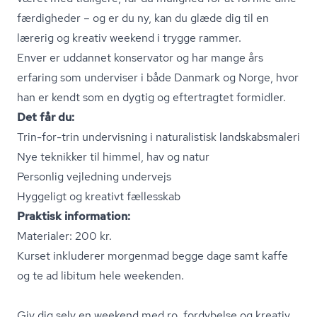
færdigheder – og er du ny, kan du glæde dig til en
lærerig og kreativ weekend i trygge rammer.
Enver er uddannet konservator og har mange års
erfaring som underviser i både Danmark og Norge, hvor
han er kendt som en dygtig og eftertragtet formidler.
Det får du:
Trin-for-trin undervisning i naturalistisk land­skabs­ma­le­ri
Nye teknikker til himmel, hav og natur
Personlig vejledning undervejs
Hyggeligt og kreativt fællesskab
Praktisk information:
Materialer: 200 kr.
Kurset inkluderer morgenmad begge dage samt kaffe
og te ad libitum hele weekenden.
Giv dig selv en weekend med ro, fordybelse og kreativ