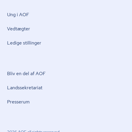
Ung i AOF
Vedtægter
Ledige stillinger
Bliv en del af AOF
Lands­se­kre­ta­ri­at
Presserum