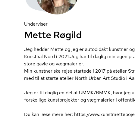
Underviser
Mette Røgild
Jeg hedder Mette og jeg er autodidakt kunstner og
Kunsthal Nord i 2021.Jeg har til daglig min egen pra
store gavle og vægmalerier.
Min kunstneriske rejse startede i 2017 på atelier St
med til at starte atelier North Urban Art Studio i A
Jeg er til daglig en del af UMMK/BMMK, hvor jeg und
forskellige kunstprojekter og vægmalerier i offentlig
Du kan læse mere her: https://www.kunst­met­te­bo­je