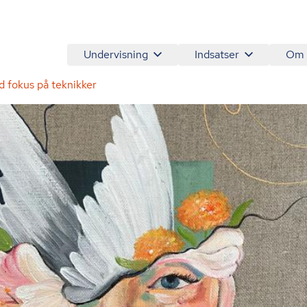
Undervisning
Indsatser
Om
d fokus på teknikker