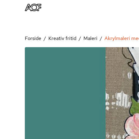
Forside
Kreativ fritid
Maleri
Akrylmaleri me