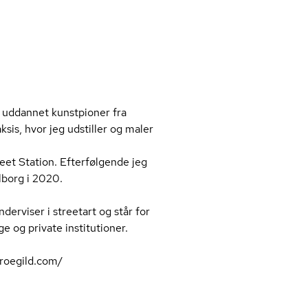
 uddannet kunstpioner fra
ksis, hvor jeg udstiller og maler
reet Station. Efterfølgende jeg
alborg i 2020.
erviser i streetart og står for
e og private institutioner.
ro­e­gild.com/