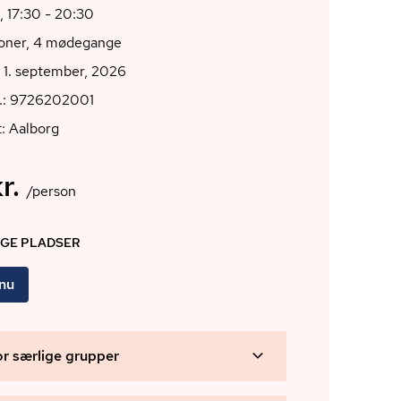
, 17:30 - 20:30
ioner, 4 mødegange
 1. september, 2026
r.: 9726202001
: Aalborg
r.
/person
IGE PLADSER
 nu
or særlige grupper