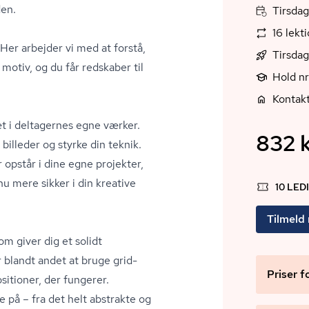
den.
Tirsdag
16 lekt
 Her arbejder vi med at forstå,
Tirsdag
motiv, og du får redskaber til
Hold n
Kontakt
æt i deltagernes egne værker.
832 k
e billeder og styrke din teknik.
opstår i dine egne projekter,
nu mere sikker i din kreative
10 LED
Tilmeld
m giver dig et solidt
 blandt andet at bruge grid-
Priser f
itioner, der fungerer.
 på – fra det helt abstrakte og