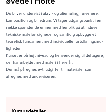
øvede i Holte
Du bliver undervist i akryl- og oliemaling, farvelære,
komposition og billedrum. Vi tager udgangspunkt i en
række spændende emner med henblik på at indøve
tekniske ma­le­fær­dig­he­der og samtidig opbygge et
teoretisk fundament med individuelle for­tolk­nings­mu­
lig­he­der.
Kurset er på højt niveau og henvender sig til deltagere,
der har arbejdet med maleri i flere år.
Der må påregnes evt. udgifter til materialer som
afregnes med underviseren.
Kursusdetaljer