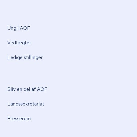
Ung i AOF
Vedtægter
Ledige stillinger
Bliv en del af AOF
Lands­se­kre­ta­ri­at
Presserum