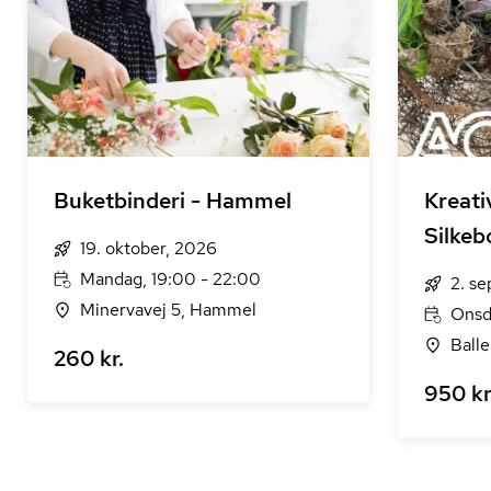
Buketbinderi - Hammel
Kreati
Silkeb
19. oktober, 2026
Mandag, 19:00 - 22:00
2. s
Minervavej 5, Hammel
Onsda
Balle
260 kr.
950 kr