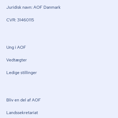
Juridisk navn: AOF Danmark
CVR: 31460115
Ung i AOF
Vedtægter
Ledige stillinger
Bliv en del af AOF
Lands­se­kre­ta­ri­at