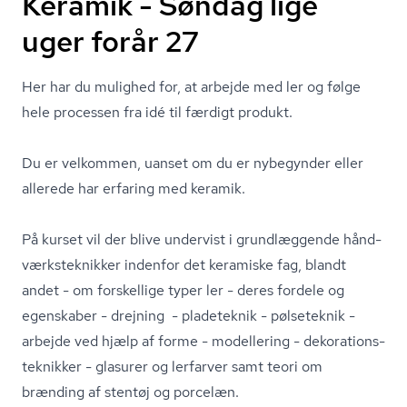
Keramik - Søndag lige
uger forår 27
Her har du mulighed for, at arbejde med ler og følge
hele processen fra idé til færdigt produkt.
Du er velkommen, uanset om du er nybegynder eller
allerede har erfaring med keramik.
På kurset vil der blive undervist i grundlæggende hånd­
værk­s­tek­nik­ker indenfor det keramiske fag, blandt
andet - om forskellige typer ler - deres fordele og
egenskaber - drejning - pladeteknik - pølseteknik -
arbejde ved hjælp af forme - modellering - de­ko­ra­tions­
tek­nik­ker - glasurer og lerfarver samt teori om
brænding af stentøj og porcelæn.