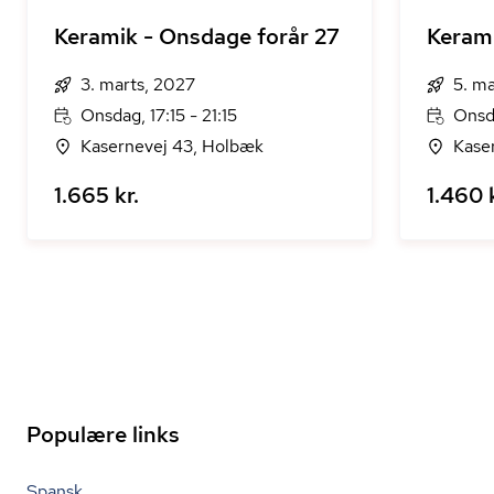
Keramik - Onsdage forår 27
Kerami
3. marts, 2027
5. m
Onsdag, 17:15 - 21:15
Onsda
Kasernevej 43, Holbæk
Kase
1.665 kr.
1.460 k
Populære links
Spansk