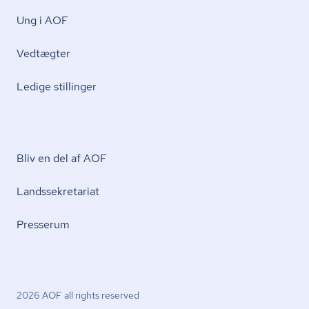
Ung i AOF
Vedtægter
Ledige stillinger
Bliv en del af AOF
Lands­se­kre­ta­ri­at
Presserum
2026 AOF all rights reserved