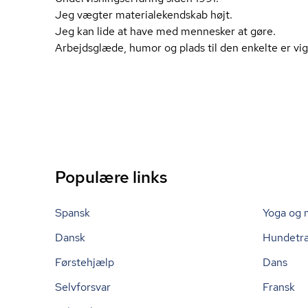
Jeg vægter ma­te­ri­a­le­kend­skab højt.
Jeg kan lide at have med mennesker at gøre.
Arbejdsglæde, humor og plads til den enkelte er vig
Populære links
Spansk
Yoga og 
Dansk
Hundetr
Førstehjælp
Dans
Selvforsvar
Fransk