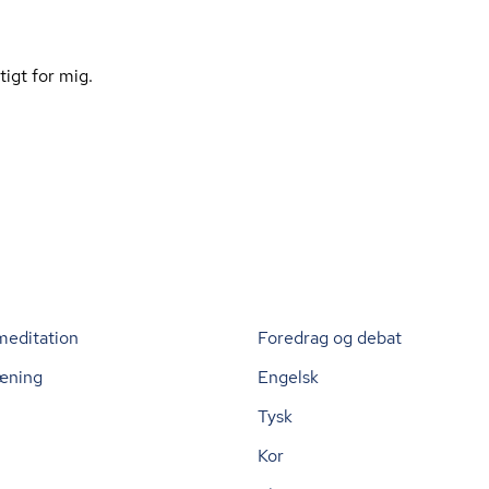
tigt for mig.
meditation
Foredrag og debat
æning
Engelsk
Tysk
Kor