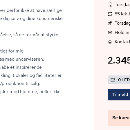
Torsdag
ver derfor ikke at have særlige
55 lekt
e dig selv og dine kunstneriske
Torsda
Hold n
åelse, så de formår at styrke
Kontakt
tigt for mig.
2.345
nes med underviseren.
skabe et inspirerende
kling. Lokaler og faciliteter er
0 LE
g/produktion til salg.
ejder med hjemme, heller ikke
Tilmeld 
Se kurs