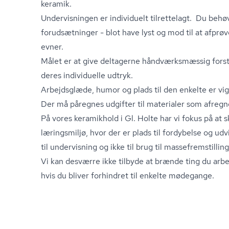
keramik.
Undervisningen er individuelt tilrettelagt. Du behø
forudsætninger - blot have lyst og mod til at afprøv
evner.
Målet er at give deltagerne hånd­værks­mæs­sig forst
deres individuelle udtryk.
Arbejdsglæde, humor og plads til den enkelte er vig
Der må påregnes udgifter til materialer som afreg
På vores keramikhold i Gl. Holte har vi fokus på at 
læringsmiljø, hvor der er plads til fordybelse og udvi
til undervisning og ikke til brug til mas­se­frem­stil­lin
Vi kan desværre ikke tilbyde at brænde ting du arb
hvis du bliver forhindret til enkelte mødegange.