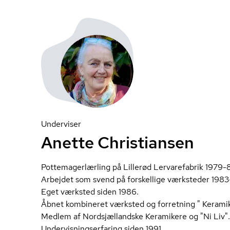
Underviser
Anette Christiansen
Pot­te­ma­ger­lær­ling på Lillerød Lervarefabrik 1979-
Arbejdet som svend på forskellige værksteder 1983
Eget værksted siden 1986.
Åbnet kombineret værksted og forretning " Kerami
Medlem af Nord­s­jæl­land­ske Keramikere og "Ni Liv".
Un­der­vis­ning­ser­fa­ring siden 1991.