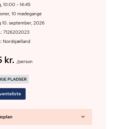
, 10:00 - 14:45
ioner, 10 mødegange
g 10. september, 2026
r.: 7126202023
: Nordsjælland
 kr.
/person
DIGE PLADSER
venteliste
usplan