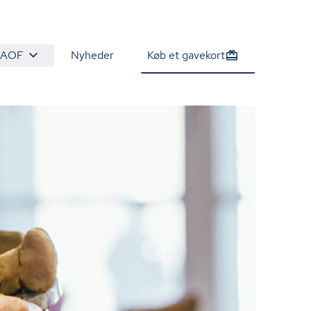
 AOF
Nyheder
Køb et gavekort
2.345 kr.
Tilmeld venteliste
/person