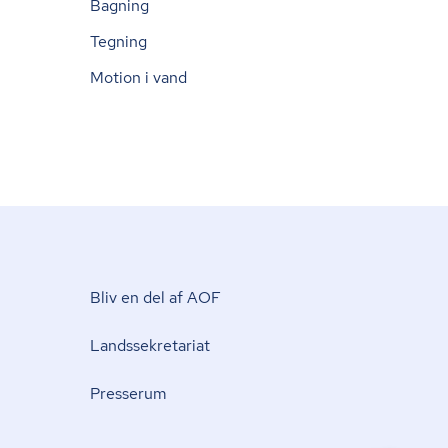
Bagning
Tegning
Motion i vand
Bliv en del af AOF
Lands­se­kre­ta­ri­at
Presserum