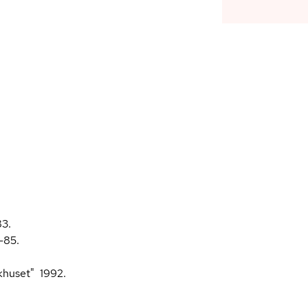
83.
-85.
khuset" 1992.