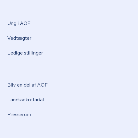
Ung i AOF
Vedtægter
Ledige stillinger
Bliv en del af AOF
Lands­se­kre­ta­ri­at
Presserum