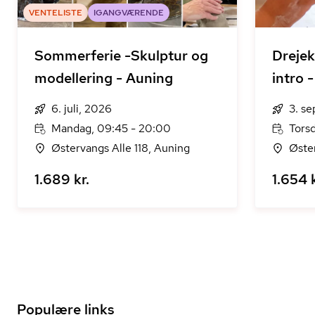
VENTELISTE
IGANGVÆRENDE
Sommerferie -Skulptur og
Dreje
modellering - Auning
intro 
6. juli, 2026
3. s
Mandag, 09:45 - 20:00
Torsd
Østervangs Alle 118, Auning
Øster
1.689 kr.
1.654 k
Populære links