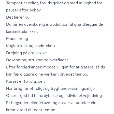
Tempoet er roligt, forudsigeligt og med mulighed for
pauser efter behov.
Det lærer du:
Du får en overskuelig introduktion til grundlæggende
ke­ra­mi­k­tek­nik­ker:
Modellering
Kugleteknik og pladeteknik
Drejning på drejeskive
Dekoration, struktur og overflader
Efter forglødningen mødes vi igen for at glasere, så du
kan færdiggøre dine værker i dit eget tempo.
Kurset er for dig, der:
Har brug for et roligt og trygt un­der­vis­nings­mil­jø
Ønsker god tid til fordybelse og individuel vejledning
Er begynder eller letøvet og ønsker at udfolde din
kreativitet i dit eget tempo