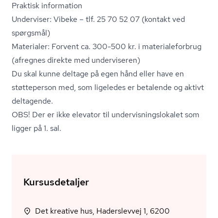
Praktisk information
Underviser: Vibeke – tlf. 25 70 52 07 (kontakt ved
spørgsmål)
Materialer: Forvent ca. 300-500 kr. i ma­te­ri­a­le­for­brug
(afregnes direkte med underviseren)
Du skal kunne deltage på egen hånd eller have en
støtteperson med, som ligeledes er betalende og aktivt
deltagende.
OBS! Der er ikke elevator til un­der­vis­nings­lo­ka­let som
ligger på 1. sal.
Kursusdetaljer
Det kreative hus, Haderslevvej 1, 6200