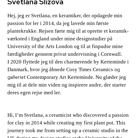
Svetlana Slizova
Hej, jeg er Svetlana, en keramiker, der opdagede min
passion for ler i 2014, da jeg lavede min første
plantekrukke. Rejsen førte mig til at oprette et ke­ra­mi­k­
værk­sted i England under mine designstudier på
University of the Arts London og til at finpudse mine
færdigheder gennem privat undervisning i Cornwall.
I 2020 flyttede jeg til den charmerende by Kerteminde i
og
Danmark, hvor jeg åbnede
Cosy Times Ceramics
galleriet
Contemporary Art Kerteminde
. Nu glæder jeg
mig til at dele min viden og inspirere andre, der starter
deres egen rejse med ler.
Hi, I’m Svetlana, a ceramicist who discovered a passion
for clay in 2014 while creating my first plant pot. This
journey took me from setting up a ceramic studio in the