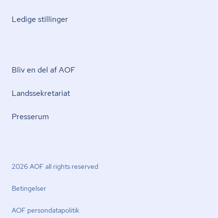
Ledige stillinger
Bliv en del af AOF
Lands­se­kre­ta­ri­at
Presserum
2026 AOF all rights reserved
Betingelser
AOF per­son­da­ta­po­li­tik