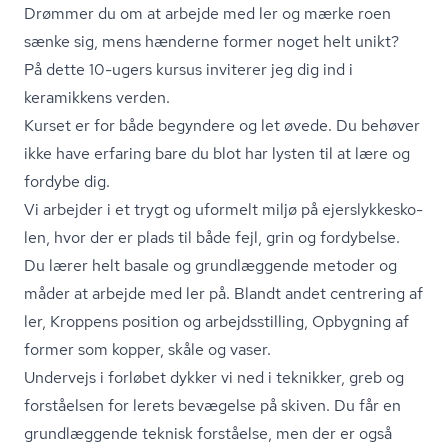
Drømmer du om at arbejde med ler og mærke roen
sænke sig, mens hænderne former noget helt unikt?
På dette 10-ugers kursus inviterer jeg dig ind i
keramikkens verden.
Kurset er for både begyndere og let øvede. Du behøver
ikke have erfaring bare du blot har lysten til at lære og
fordybe dig.
Vi arbejder i et trygt og uformelt miljø på ejer­s­lyk­ke­sko­
len, hvor der er plads til både fejl, grin og fordybelse.
Du lærer helt basale og grundlæggende metoder og
måder at arbejde med ler på. Blandt andet centrering af
ler, Kroppens position og ar­bejds­stil­ling, Opbygning af
former som kopper, skåle og vaser.
Undervejs i forløbet dykker vi ned i teknikker, greb og
forståelsen for lerets bevægelse på skiven. Du får en
grundlæggende teknisk forståelse, men der er også