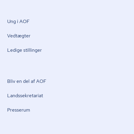
Ung i AOF
Vedtægter
Ledige stillinger
Bliv en del af AOF
Lands­se­kre­ta­ri­at
Presserum