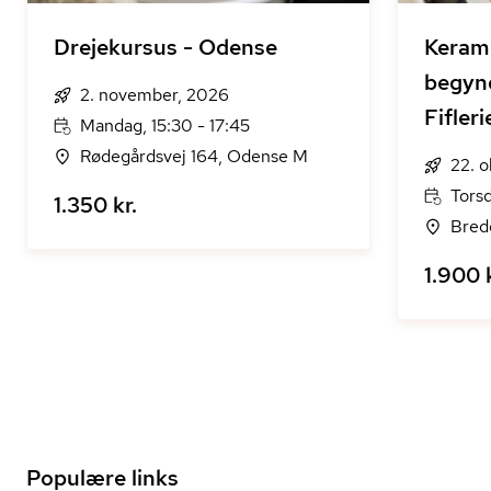
Drejekursus - Odense
Kerami
begynd
2. november, 2026
Fifleri
Mandag, 15:30 - 17:45
Rødegårdsvej 164, Odense M
22. 
Torsd
1.350 kr.
Bredg
1.900 k
Populære links