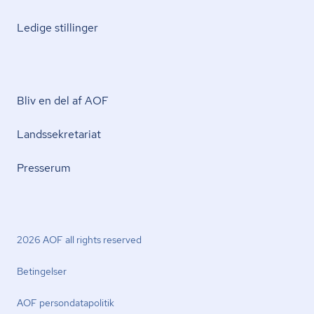
Ledige stillinger
Bliv en del af AOF
Lands­se­kre­ta­ri­at
Presserum
2026 AOF all rights reserved
Betingelser
AOF per­son­da­ta­po­li­tik