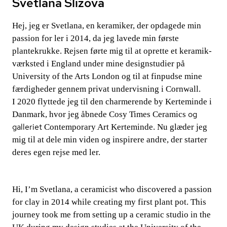
Svetlana Slizova
Hej, jeg er Svetlana, en keramiker, der opdagede min
passion for ler i 2014, da jeg lavede min første
plantekrukke. Rejsen førte mig til at oprette et ke­ra­mi­k­
værk­sted i England under mine designstudier på
University of the Arts London og til at finpudse mine
færdigheder gennem privat undervisning i Cornwall.
I 2020 flyttede jeg til den charmerende by Kerteminde i
og
Danmark, hvor jeg åbnede
Cosy Times Ceramics
galleriet
Contemporary Art Kerteminde
. Nu glæder jeg
mig til at dele min viden og inspirere andre, der starter
deres egen rejse med ler.
Hi, I’m Svetlana, a ceramicist who discovered a passion
for clay in 2014 while creating my first plant pot. This
journey took me from setting up a ceramic studio in the