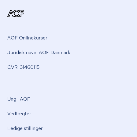
AOF Onlinekurser
Juridisk navn: AOF Danmark
CVR: 31460115
Ung i AOF
Vedtægter
Ledige stillinger