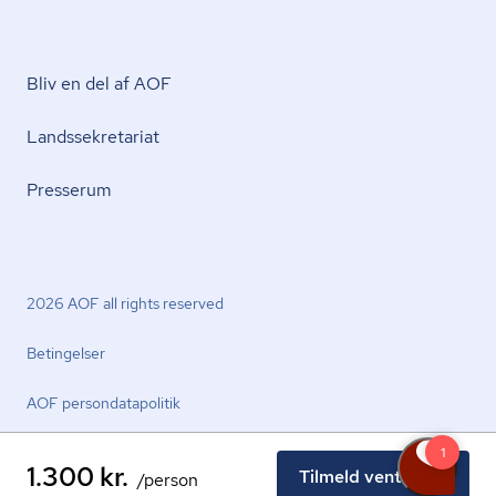
Bliv en del af AOF
Lands­se­kre­ta­ri­at
Presserum
2026 AOF all rights reserved
Betingelser
AOF per­son­da­ta­po­li­tik
1.300 kr.
Tilmeld venteliste
/person
facebook.com
youtube.com
linkedin.com
instagram.com