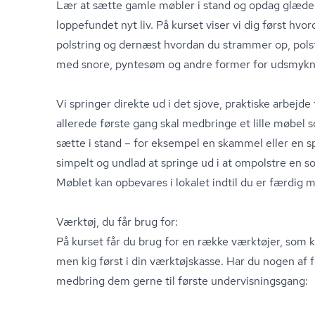
Lær at sætte gamle møbler i stand og opdag glæden 
loppefundet nyt liv. På kurset viser vi dig først hv
polstring og dernæst hvordan du strammer op, polst
med snore, pyntesøm og andre former for udsmykn
Vi springer direkte ud i det sjove, praktiske arbejde fr
allerede første gang skal medbringe et lille møbel
sætte i stand – for eksempel en skammel eller en s
simpelt og undlad at springe ud i at ompolstre en so
Møblet kan opbevares i lokalet indtil du er færdig 
Værktøj, du får brug for:
På kurset får du brug for en række værktøjer, som k
men kig først i din værktøjskasse. Har du nogen af 
medbring dem gerne til første un­der­vis­nings­gang: