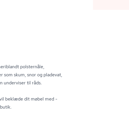
eriblandt polsternåle,
er som skum, snor og pladevat,
 underviser til råds.
 vil beklæde dit møbel med -
butik.