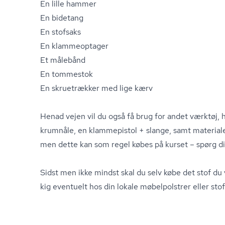
En lille hammer
En bidetang
En stofsaks
En klammeoptager
Et målebånd
En tommestok
En skruetrækker med lige kærv
Henad vejen vil du også få brug for andet værktøj, h
krumnåle, en klammepistol + slange, samt material
men dette kan som regel købes på kurset – spørg din
Sidst men ikke mindst skal du selv købe det stof du
kig eventuelt hos din lokale møbelpolstrer eller stof