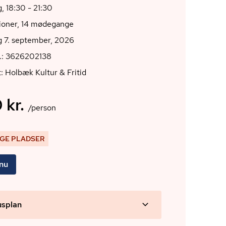
 18:30 - 21:30
tioner, 14 mødegange
 7. september, 2026
r.: 3626202138
: Holbæk Kultur & Fritid
 kr.
/person
IGE PLADSER
 nu
usplan