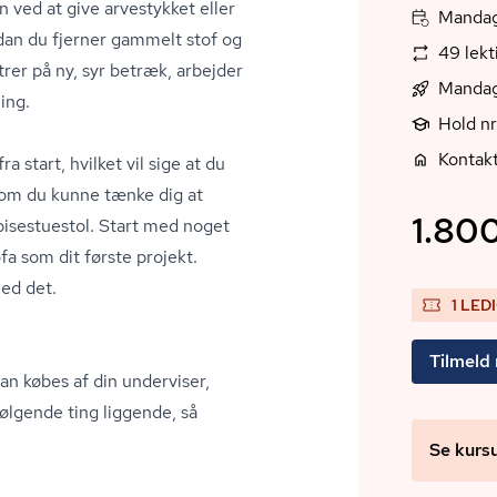
ved at give arvestykket eller
Mandag,
ordan du fjerner gammelt stof og
49 lek
rer på ny, syr betræk, arbejder
Mandag
ing.
Hold n
Kontakt
a start, hvilket vil sige at du
 som du kunne tænke dig at
1.800
pisestuestol. Start med noget
fa som dit første projekt.
med det.
1 LED
Tilmeld
an købes af din underviser,
følgende ting liggende, så
Se kurs