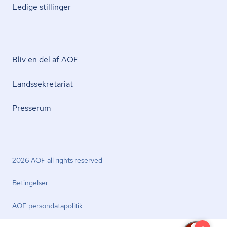
Ledige stillinger
Bliv en del af AOF
Lands­se­kre­ta­ri­at
Presserum
2026 AOF all rights reserved
Betingelser
AOF per­son­da­ta­po­li­tik