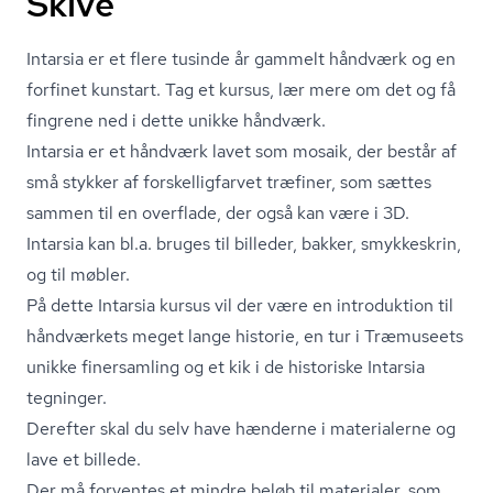
Skive
Intarsia er et flere tusinde år gammelt håndværk og en
forfinet kunstart. Tag et kursus, lær mere om det og få
fingrene ned i dette unikke håndværk.
Intarsia er et håndværk lavet som mosaik, der består af
små stykker af for­skel­lig­far­vet træfiner, som sættes
sammen til en overflade, der også kan være i 3D.
Intarsia kan bl.a. bruges til billeder, bakker, smykkeskrin,
og til møbler.
På dette Intarsia kursus vil der være en introduktion til
håndværkets meget lange historie, en tur i Træmuseets
unikke finersamling og et kik i de historiske Intarsia
tegninger.
Derefter skal du selv have hænderne i materialerne og
lave et billede.
Der må forventes et mindre beløb til materialer, som