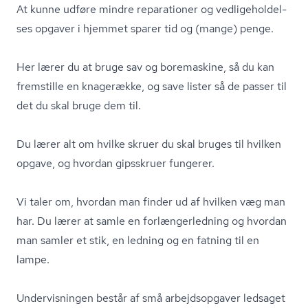
At kunne udføre mindre reparationer og ved­li­ge­hol­del­
ses opgaver i hjemmet sparer tid og (mange) penge.
Her lærer du at bruge sav og boremaskine, så du kan
fremstille en knagerække, og save lister så de passer til
det du skal bruge dem til.
Du lærer alt om hvilke skruer du skal bruges til hvilken
opgave, og hvordan gipsskruer fungerer.
Vi taler om, hvordan man finder ud af hvilken væg man
har. Du lærer at samle en for­læn­ger­led­ning og hvordan
man samler et stik, en ledning og en fatning til en
lampe.
Undervisningen består af små arbejdsopgaver ledsaget