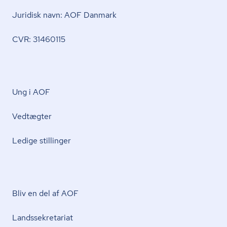
Juridisk navn: AOF Danmark
CVR: 31460115
Ung i AOF
Vedtægter
Ledige stillinger
Bliv en del af AOF
Lands­se­kre­ta­ri­at