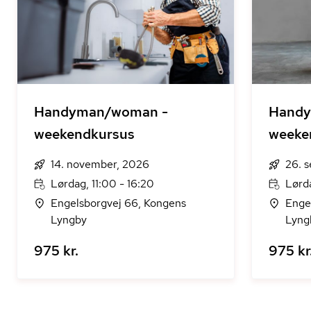
Handyman/woman -
Handy
weekendkursus
weeke
14. november, 2026
26. 
Lørdag, 11:00 - 16:20
Lørda
Engelsborgvej 66, Kongens
Enge
Lyngby
Lyng
975 kr.
975 kr