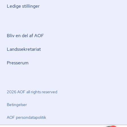
Ledige stillinger
Bliv en del af AOF
Lands­se­kre­ta­ri­at
Presserum
2026 AOF all rights reserved
Betingelser
AOF per­son­da­ta­po­li­tik