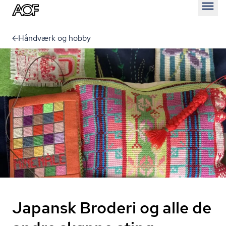
Åben
Håndværk og hobby
Japansk Broderi og alle de