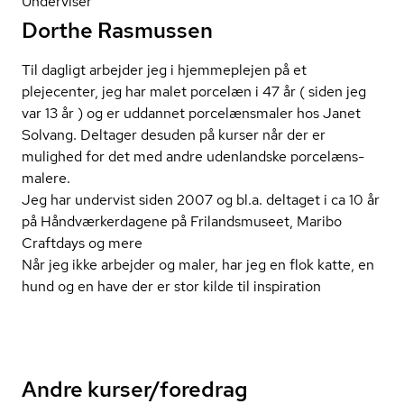
Underviser
Dorthe Rasmussen
Til dagligt arbejder jeg i hjemmeplejen på et
plejecenter, jeg har malet porcelæn i 47 år ( siden jeg
var 13 år ) og er uddannet porcelænsmaler hos Janet
Solvang. Deltager desuden på kurser når der er
mulighed for det med andre udenlandske po­r­ce­læns­
ma­le­re.
Jeg har undervist siden 2007 og bl.a. deltaget i ca 10 år
på Hånd­vær­ker­da­ge­ne på Frilandsmuseet, Maribo
Craftdays og mere
Når jeg ikke arbejder og maler, har jeg en flok katte, en
hund og en have der er stor kilde til inspiration
Andre kurser/foredrag