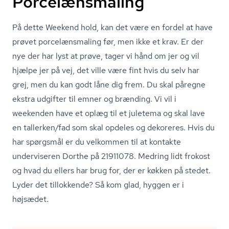
Porcelænsmaling
På dette Weekend hold, kan det være en fordel at have
prøvet po­r­ce­læns­ma­ling før, men ikke et krav. Er der
nye der har lyst at prøve, tager vi hånd om jer og vil
hjælpe jer på vej, det ville være fint hvis du selv har
grej, men du kan godt låne dig frem. Du skal påregne
ekstra udgifter til emner og brænding. Vi vil i
weekenden have et oplæg til et juletema og skal lave
en tallerken/fad som skal opdeles og dekoreres. Hvis du
har spørgsmål er du velkommen til at kontakte
underviseren Dorthe på 21911078. Medring lidt frokost
og hvad du ellers har brug for, der er køkken på stedet.
Lyder det tillokkende? Så kom glad, hyggen er i
højsædet.