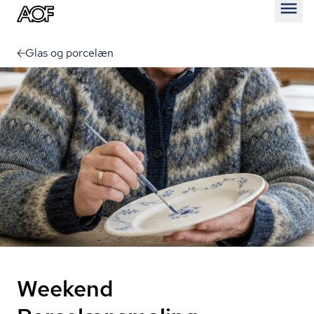
Åben
Glas og porcelæn
Weekend