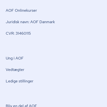
AOF Onlinekurser
Juridisk navn: AOF Danmark
CVR: 31460115
Ung i AOF
Vedtægter
Ledige stillinger
Bliv en del af AOF