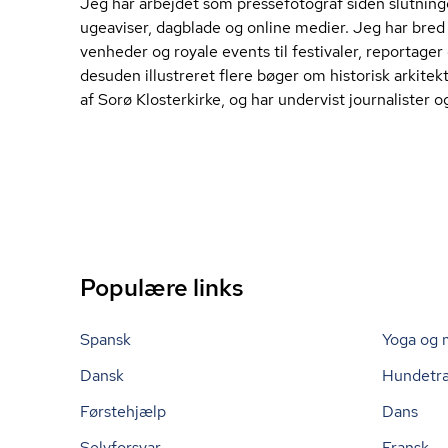
Jeg har arbejdet som pressefotograf siden slutning
ugeaviser, dagblade og online medier. Jeg har bred er
ven­he­der og royale events til festivaler, reportage
desuden illustreret flere bøger om historisk arkite
af Sorø Klosterkirke, og har undervist journalister og
Populære links
Spansk
Yoga og 
Dansk
Hundetr
Førstehjælp
Dans
Selvforsvar
Fransk