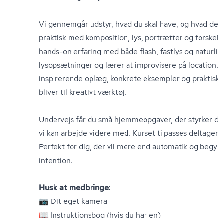
Vi gennemgår udstyr, hvad du skal have, og hvad der
praktisk med komposition, lys, portrætter og forskel
hands-on erfaring med både flash, fastlys og naturlig
lysopsætninger og lærer at improvisere på locatio
inspirerende oplæg, konkrete eksempler og praktiske
bliver til kreativt værktøj.
Undervejs får du små hjemmeopgaver, der styrker din
vi kan arbejde videre med. Kurset tilpasses deltage
Perfekt for dig, der vil mere end automatik og beg
intention.
Husk at medbringe:
📷 Dit eget kamera
📖 In­struk­tions­bog (hvis du har en)