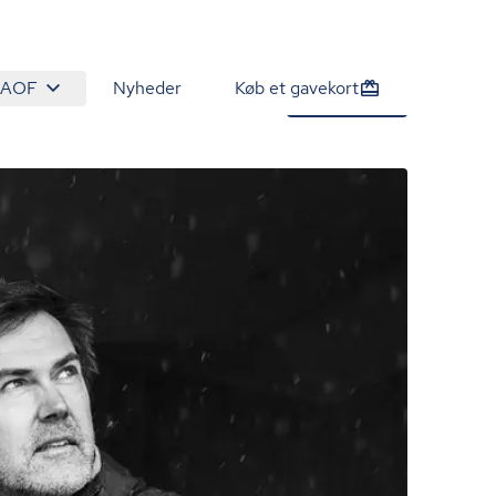
 AOF
Nyheder
Køb et gavekort
975 kr.
Tilmeld nu
/person