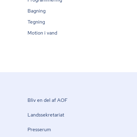
Bagning
Tegning
Motion i vand
Bliv en del af AOF
Lands­se­kre­ta­ri­at
Presserum