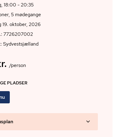
, 18:00 - 20:35
ioner, 5 mødegange
 19. oktober, 2026
r.: 7726207002
: Sydvestsjælland
r.
/person
IGE PLADSER
 nu
usplan