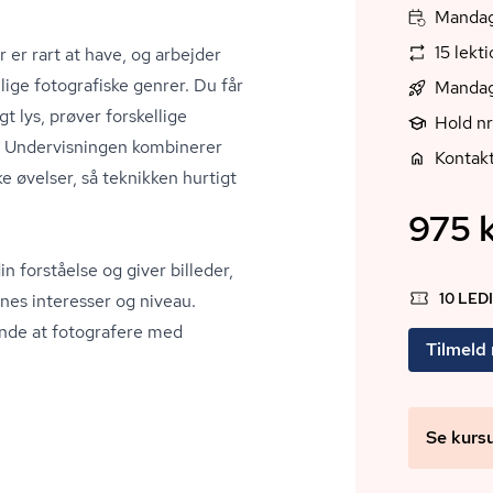
Mandag
15 lekt
 er rart at have, og arbejder
lige fotografiske genrer. Du får
Mandag
t lys, prøver forskellige
Hold n
n. Undervisningen kombinerer
Kontakt
 øvelser, så teknikken hurtigt
975 k
 forståelse og giver billeder,
10 LED
rnes interesser og niveau.
ynde at fotografere med
Tilmeld
Se kurs