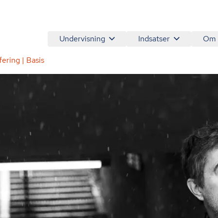
Undervisning
Indsatser
Om
ering | Basis