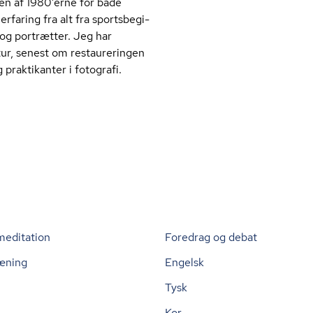
en af 1980’erne for både
faring fra alt fra sports­be­gi­
r og portrætter. Jeg har
ktur, senest om restaureringen
 praktikanter i fotografi.
meditation
Foredrag og debat
æning
Engelsk
Tysk
Kor