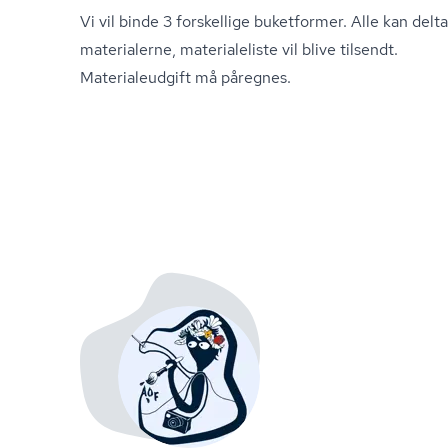
Vi vil binde 3 forskellige buketformer. Alle kan del
materialerne, materialeliste vil blive tilsendt.
Ma­te­ri­aleud­gift må påregnes.