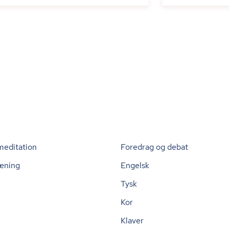
meditation
Foredrag og debat
æning
Engelsk
Tysk
Kor
Klaver