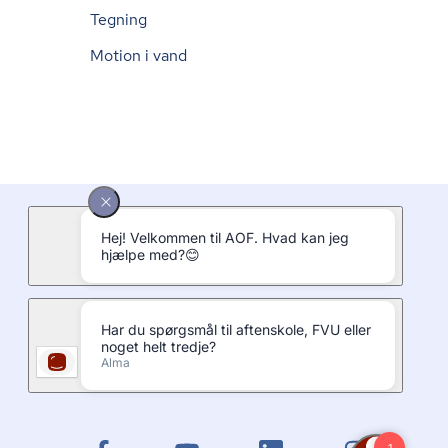
Tegning
Motion i vand
Bliv en del af AOF
Lands­se­kre­ta­ri­at
Presserum