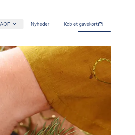
 AOF
Nyheder
Køb et gavekort
260 kr.
Tilmeld nu
/person