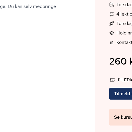
Torsdag
tage. Du kan selv medbringe
4 lekti
Torsda
Hold n
Kontakt
260 k
11 LED
Tilmeld
Se kurs