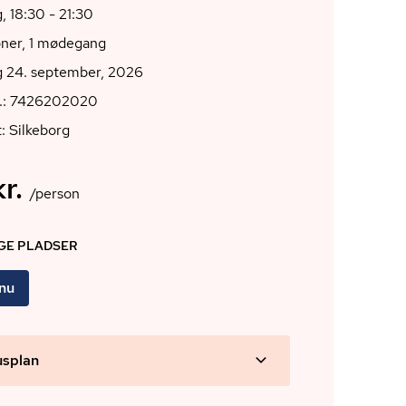
, 18:30 - 21:30
oner, 1 mødegang
g 24. september, 2026
r.: 7426202020
: Silkeborg
r.
/person
IGE PLADSER
 nu
usplan