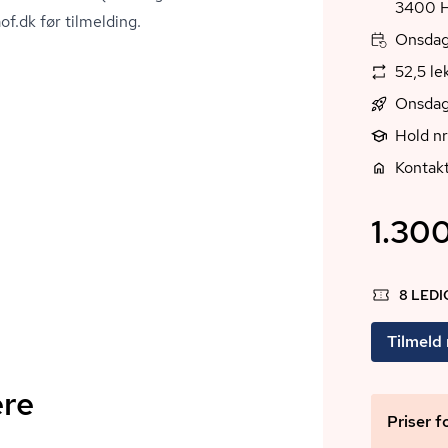
3
of.dk før tilmelding.
Onsdag,
52,5 le
Onsdag
Hold n
Kontakt
1.300
8 LED
Tilmeld
ere
Priser f