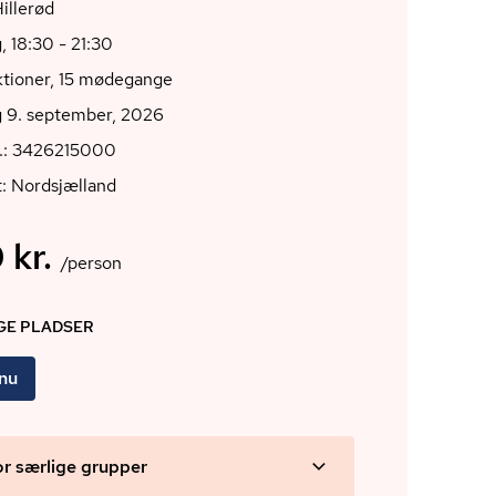
400 Hillerød
 18:30 - 21:30
ktioner, 15 mødegange
 9. september, 2026
r.: 3426215000
: Nordsjælland
 kr.
/person
IGE PLADSER
 nu
or særlige grupper