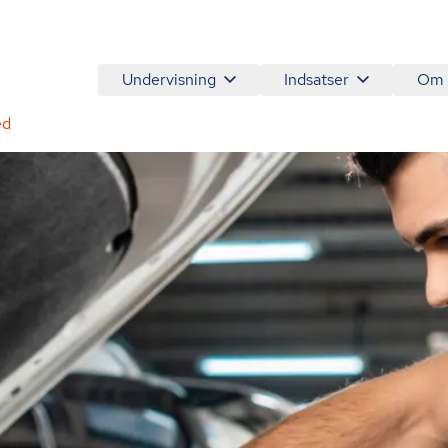
Undervisning
Indsatser
Om
ed