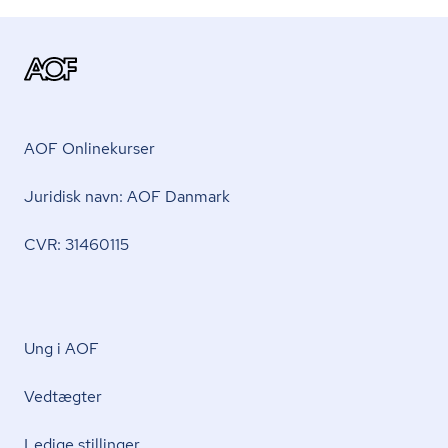
AOF Onlinekurser
Juridisk navn: AOF Danmark
CVR: 31460115
Ung i AOF
Vedtægter
Ledige stillinger