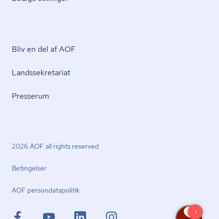
Bliv en del af AOF
Lands­se­kre­ta­ri­at
Presserum
2026 AOF all rights reserved
Betingelser
AOF per­son­da­ta­po­li­tik