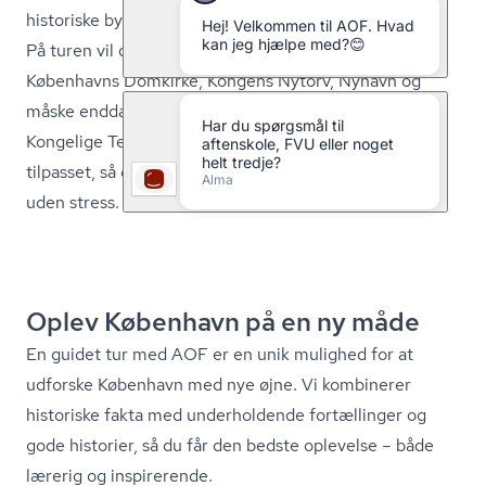
historiske bygninger, der præger byen.
På turen vil du opleve ikoniske seværdigheder som
Københavns Domkirke, Kongens Nytorv, Nyhavn og
måske endda en tur forbi Rosenborg Slot eller Det
Kongelige Teater. Vi sørger for, at byvandringen er
tilpasset, så du kan gå i dit eget tempo og nyde byen
uden stress.
Oplev København på en ny måde
En guidet tur med AOF er en unik mulighed for at
udforske København med nye øjne. Vi kombinerer
historiske fakta med underholdende fortællinger og
gode historier, så du får den bedste oplevelse – både
lærerig og inspirerende.