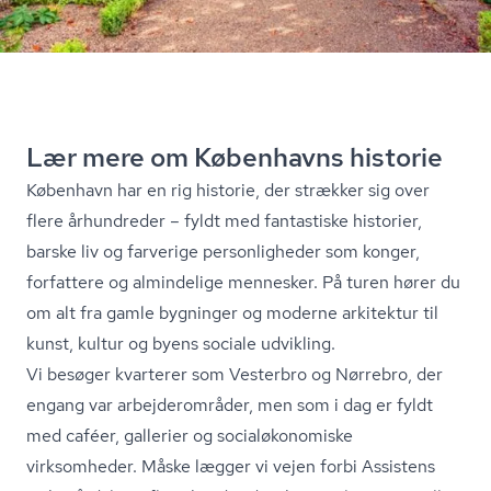
Lær mere om Københavns historie
København har en rig historie, der strækker sig over
flere århundreder – fyldt med fantastiske historier,
barske liv og farverige personligheder som konger,
forfattere og almindelige mennesker. På turen hører du
om alt fra gamle bygninger og moderne arkitektur til
kunst, kultur og byens sociale udvikling.
Vi besøger kvarterer som Vesterbro og Nørrebro, der
engang var ar­bej­der­om­rå­der, men som i dag er fyldt
med caféer, gallerier og so­ci­alø­ko­no­mi­ske
virksomheder. Måske lægger vi vejen forbi Assistens