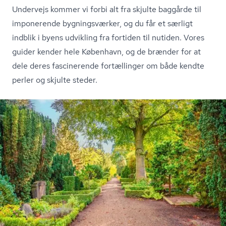
Undervejs kommer vi forbi alt fra skjulte baggårde til
imponerende bygningsværker, og du får et særligt
indblik i byens udvikling fra fortiden til nutiden. Vores
guider kender hele København, og de brænder for at
dele deres fascinerende fortællinger om både kendte
perler og skjulte steder.