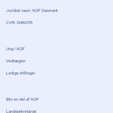
Juridisk navn: AOF Danmark
CVR: 31460115
Ung i AOF
Vedtægter
Ledige stillinger
Bliv en del af AOF
Lands­se­kre­ta­ri­at