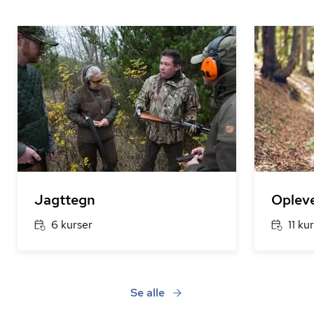
Jagttegn
Opleve
6 kurser
11 ku
Se alle