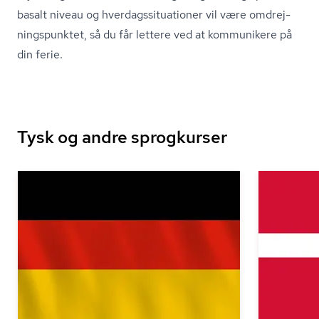
basalt niveau og hver­dags­si­tu­a­tio­ner vil være om­drej­
nings­punk­tet, så du får lettere ved at kommunikere på
din ferie.
Tysk og andre sprogkurser