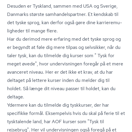
Desuden er Tyskland, sammen med USA og Sverige,
Danmarks største sam­han­dels­part­ner. Et kendskab til
det tyske sprog, kan derfor også gøre dine kar­ri­e­re­mu­
lig­he­der til mange flere.
Har du derimod mere erfaring med det tyske sprog og
er begyndt at føle dig mere tilpas og selvsikker, når du
taler tysk, kan du tilmelde dig kurser som " Tysk for
meget øvede", hvor undervisningen foregår på et mere
avanceret niveau. Her er det ikke et krav, at du har
deltaget på lettere kurser inden du melder dig til
holdet. Så længe dit niveau passer til holdet, kan du
deltage.
Ydermere kan du tilmelde dig tyskkurser, der har
specifikke formål. Eksempelvis hvis du skal på ferie til et
tysktalende land, har AOF kurser som "Tysk til
rejsebrug". Her vil undervisningen også foregå på et